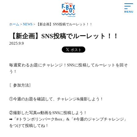
ホーム
>
NEWS
>
【新企画】SNS投稿でルーレット！！
あいさつ
【新企画】SNS投稿でルーレット！！
2025.9.9
営業時間＆料金
遊び方＆ルール
毎週変わるお題にチャレンジ！SNSに投稿してルーレットを回そ
施設情報
う！
よくある質問
〖参加方法〗
アクセス
①今週のお題を確認して、チャレンジ&撮影しよう！
初めての方
②撮影した写真or動画をSNSに投稿しよう！
➡︎「#トランポリンパークfbox」&「#今週のジャンプチャレンジ」
トランポリンって？
をつけて投稿してね！
トランポリンの効果