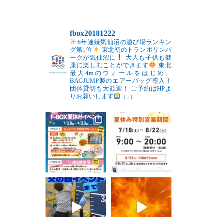
fbox20181222
6年連続気仙沼の遊び場ランキン
グ第1位
東北初のトランポリンパ
ークが気仙沼に
大人も子供も健
康に楽しむことができます
東北
最大4mのウォールをはじめ、
BAGJUMP製のエアーバッグ導入！
団体貸切も大歓迎！
ご予約はHPよ
りお願いします
↓↓↓