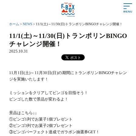
ホーム
>
NEWS
>
11/1(土)～11/30(日)トランポリンBINGOチャレンジ開催！
あいさつ
11/1(土)～11/30(日)トランポリンBINGO
チャレンジ開催！
営業時間＆料金
2025.10.31
遊び方＆ルール
施設情報
11月1日(土)～11月30日(日)の期間にトランポリンBINGOチャレン
よくある質問
ジを実施いたします！
アクセス
ミッションをクリアしてビンゴを目指そう！
ビンゴした数で景品が変わるよ！
初めての方
景品はこちら↓↓
①ビンゴ1列でお菓子1個プレゼント
トランポリンって？
②ビンゴ3列でお菓子2個プレゼント
③ビンゴパーフェクト達成でガラポン抽選券GET！
トランポリンの効果