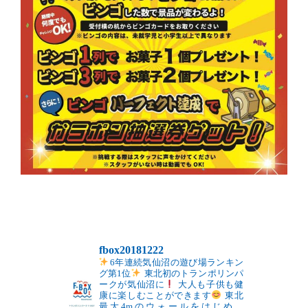
fbox20181222
6年連続気仙沼の遊び場ランキン
グ第1位
東北初のトランポリンパ
ークが気仙沼に
大人も子供も健
康に楽しむことができます
東北
最大4mのウォールをはじめ、