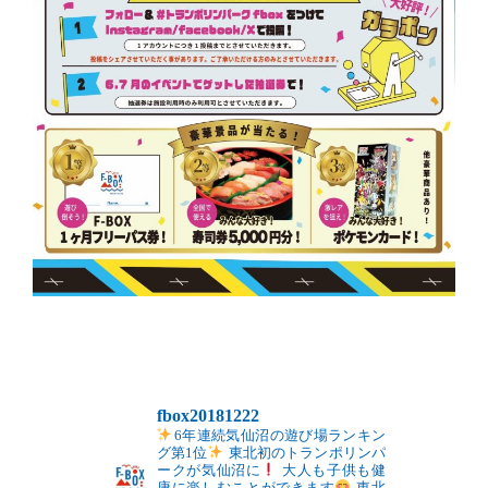
fbox20181222
6年連続気仙沼の遊び場ランキン
グ第1位
東北初のトランポリンパ
ークが気仙沼に
大人も子供も健
康に楽しむことができます
東北