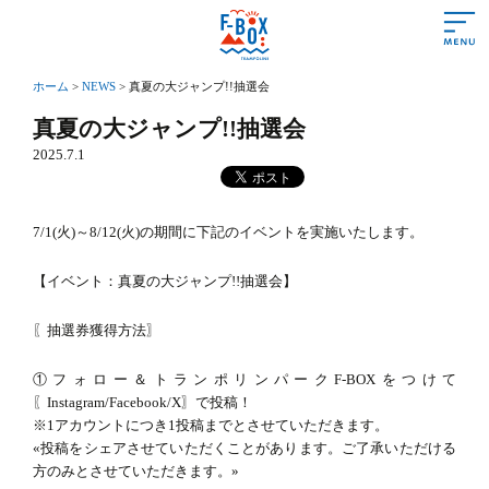
ホーム
>
NEWS
>
真夏の大ジャンプ!!抽選会
あいさつ
真夏の大ジャンプ!!抽選会
2025.7.1
営業時間＆料金
遊び方＆ルール
7/1(火)～8/12(火)の期間に下記のイベントを実施いたします。
施設情報
【イベント：真夏の大ジャンプ!!抽選会】
よくある質問
アクセス
〖抽選券獲得方法〗
初めての方
①フォロー＆トランポリンパークF-BOXをつけて
〖Instagram/Facebook/X〗で投稿！
※1アカウントにつき1投稿までとさせていただきます。
トランポリンって？
«投稿をシェアさせていただくことがあります。ご了承いただける
方のみとさせていただきます。»
トランポリンの効果