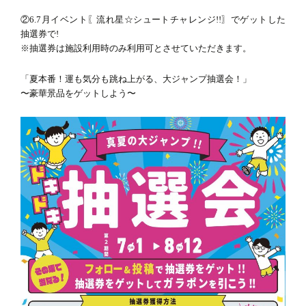
②6.7月イベント〖流れ星☆シュートチャレンジ!!〗でゲットした
抽選券で!
電話をかける
※抽選券は施設利用時のみ利用可とさせていただきます。
メールで問合せる
「夏本番！運も気分も跳ね上がる、大ジャンプ抽選会！」
〜豪華景品をゲットしよう〜