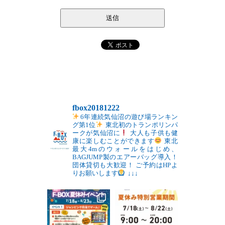
fbox20181222
6年連続気仙沼の遊び場ランキン
グ第1位
東北初のトランポリンパ
ークが気仙沼に
大人も子供も健
康に楽しむことができます
東北
最大4mのウォールをはじめ、
BAGJUMP製のエアーバッグ導入！
団体貸切も大歓迎！
ご予約はHPよ
りお願いします
↓↓↓