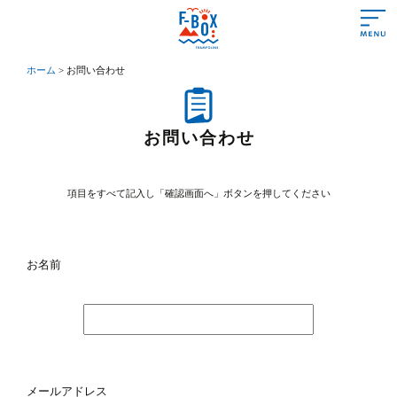
ホーム
>
お問い合わせ
あいさつ
営業時間＆料金
お問い合わせ
遊び方＆ルール
項目をすべて記入し「確認画面へ」ボタンを押してください
施設情報
よくある質問
お名前
アクセス
初めての方
トランポリンって？
トランポリンの効果
メールアドレス