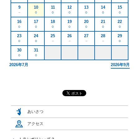
9
10
11
12
13
14
15
－
○
○
○
○
○
○
電話をかける
16
17
18
19
20
21
22
○
○
○
○
○
○
○
メールで問合せる
23
24
25
26
27
28
29
○
○
－
－
－
－
○
30
31
○
○
2026年7月
2026年9月
あいさつ
アクセス