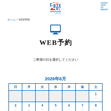
ホーム
>
WEB予約
あいさつ
営業時間＆料金
WEB予約
遊び方＆ルール
施設情報
ご希望の日を選択してください
よくある質問
アクセス
2026年8月
初めての方
日
月
火
水
木
金
土
1
－
トランポリンって？
2
3
4
5
6
7
8
トランポリンの効果
－
－
－
－
－
－
－