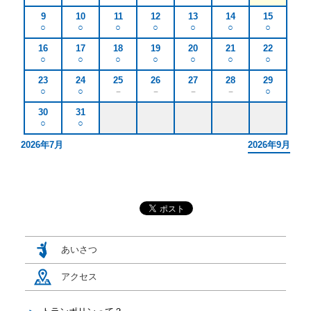
9
10
11
12
13
14
15
○
○
○
○
○
○
○
電話をかける
16
17
18
19
20
21
22
○
○
○
○
○
○
○
メールで問合せる
23
24
25
26
27
28
29
○
○
－
－
－
－
○
30
31
○
○
2026年7月
2026年9月
あいさつ
アクセス