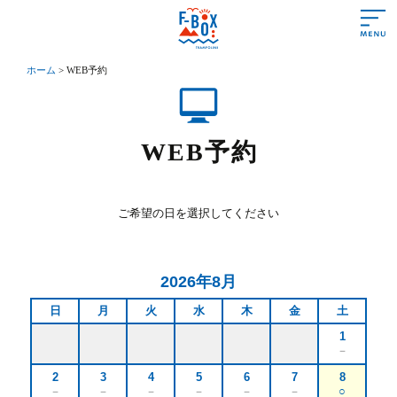
ホーム
>
WEB予約
あいさつ
営業時間＆料金
WEB予約
遊び方＆ルール
施設情報
ご希望の日を選択してください
よくある質問
アクセス
2026年8月
初めての方
日
月
火
水
木
金
土
1
－
トランポリンって？
2
3
4
5
6
7
8
トランポリンの効果
－
－
－
－
－
－
○