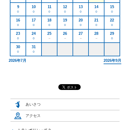
9
10
11
12
13
14
15
○
○
○
○
○
○
○
電話をかける
16
17
18
19
20
21
22
○
○
○
○
○
○
○
メールで問合せる
23
24
25
26
27
28
29
○
○
－
－
－
－
○
30
31
○
○
2026年7月
2026年9月
あいさつ
アクセス