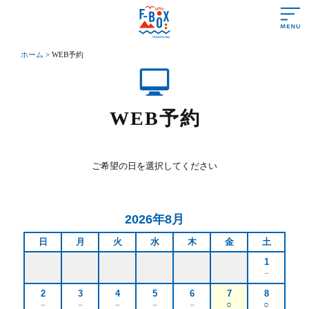
ホーム
>
WEB予約
あいさつ
営業時間＆料金
WEB予約
遊び方＆ルール
施設情報
ご希望の日を選択してください
よくある質問
アクセス
2026年8月
初めての方
日
月
火
水
木
金
土
1
－
トランポリンって？
2
3
4
5
6
7
8
トランポリンの効果
－
－
－
－
－
○
○