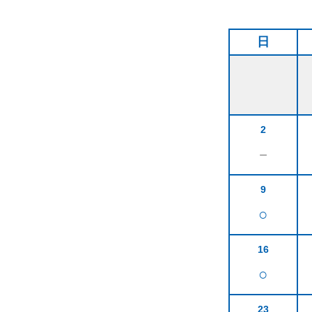
日
2
－
9
○
16
○
23