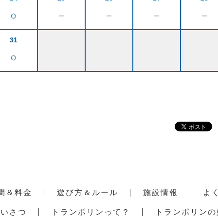
○
－
－
－
－
31
○
間＆料金
遊び方＆ルール
施設情報
よ
あいさつ
トランポリンって？
トランポリンの