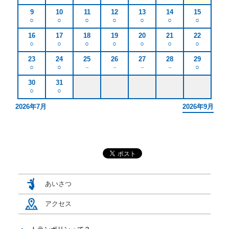
9
10
11
12
13
14
15
○
○
○
○
○
○
○
電話をかける
16
17
18
19
20
21
22
○
○
○
○
○
○
○
メールで問合せる
23
24
25
26
27
28
29
○
○
－
－
－
－
○
30
31
○
○
2026年7月
2026年9月
あいさつ
アクセス