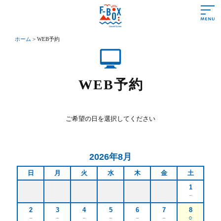
ホーム
>
WEB予約
あいさつ
営業時間＆料金
WEB予約
遊び方＆ルール
施設情報
ご希望の日を選択してください
よくある質問
アクセス
2026年8月
初めての方
日
月
火
水
木
金
土
1
－
トランポリンって？
2
3
4
5
6
7
8
トランポリンの効果
－
－
－
－
－
－
○